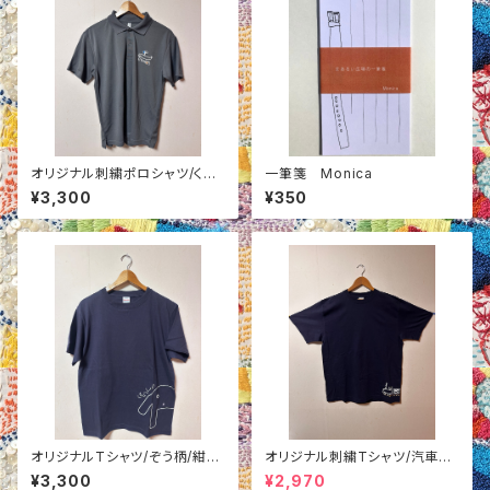
オリジナル刺繍ポロシャツ/くじ
一筆箋 Monica
ら柄/グレーM
¥3,300
¥350
オリジナルTシャツ/ぞう柄/紺色
オリジナル刺繍Tシャツ/汽車柄/
M
紺色L
¥3,300
¥2,970