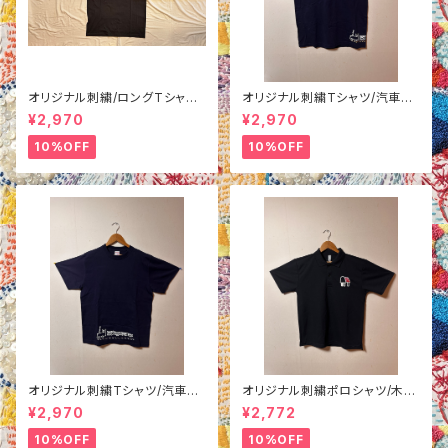
オリジナル刺繍/ロングTシャツ/
オリジナル刺繍Tシャツ/汽車柄/
汽車/ブラックL
紺色L
¥2,970
¥2,970
10%OFF
10%OFF
オリジナル刺繍Tシャツ/汽車柄/
オリジナル刺繍ポロシャツ/木
紺色M
柄/ブラックM
¥2,970
¥2,772
10%OFF
10%OFF