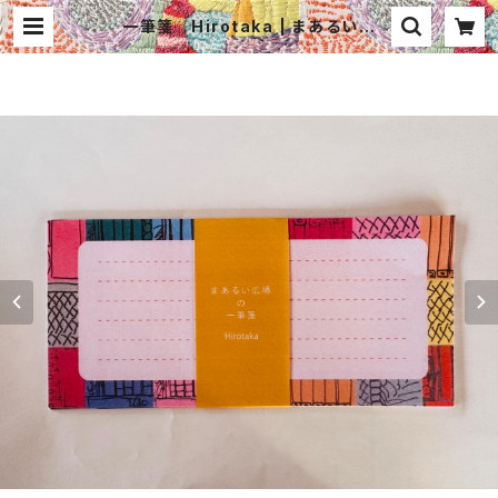
一筆箋 Hirotaka | まあるい広
場 紙・糸・布×アート