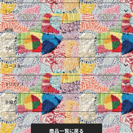
手織りポーチ
Tシャツ
ばねポーチ
ライオン柄
和紙
数字柄
ポチ袋
カレンダー
くつ柄
カレンダー
ミニカレンダー
コースター
ガイコツ柄
コースター付きメッセージカード
アートカレンダー
クリスマス
クリスマス
MAP柄
年賀
コースター
手織り
時計柄
オブジェ
髪ゴム
商品一覧に戻る