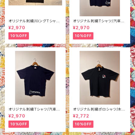
オリジナル刺繍/ロングTシャツ/
オリジナル刺繍Tシャツ/汽車柄/
汽車/ブラックL
紺色L
¥2,970
¥2,970
10%OFF
10%OFF
オリジナル刺繍Tシャツ/汽車柄/
オリジナル刺繍ポロシャツ/木
紺色M
柄/ブラックM
¥2,970
¥2,772
10%OFF
10%OFF