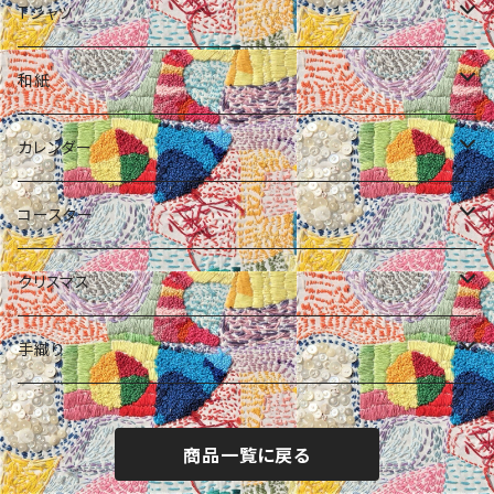
手織りポーチ
Tシャツ
ばねポーチ
ライオン柄
和紙
数字柄
ポチ袋
カレンダー
くつ柄
カレンダー
ミニカレンダー
コースター
ガイコツ柄
コースター付きメッセージカード
アートカレンダー
クリスマス
クリスマス
MAP柄
年賀
コースター
手織り
時計柄
オブジェ
髪ゴム
商品一覧に戻る
ウサギ柄
コースター