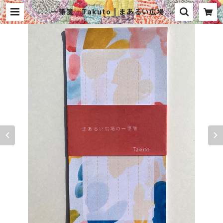
一筆箋 Takuto | まあるい広場
紙・糸・布×アート