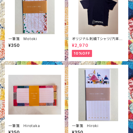
一筆箋 Motoki
オリジナル刺繍Tシャツ/汽車柄/
紺色M
¥350
¥2,970
10%OFF
一筆箋 Hirotaka
一筆箋 Hiroki
¥350
¥350